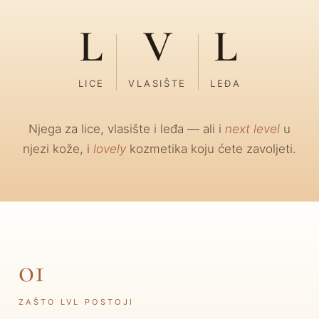
L
V
L
LICE
VLASIŠTE
LEĐA
Njega za lice, vlasište i leđa — ali i
next level
u
njezi kože, i
lovely
kozmetika koju ćete zavoljeti.
01
ZAŠTO LVL POSTOJI