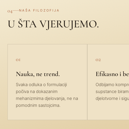
04
NAŠA FILOZOFIJA
U ŠTA VJERUJEMO.
01
02
Nauka, ne trend.
Efikasno i b
Svaka odluka o formulaciji
Odbijamo kompro
počiva na dokazanim
supstance biram
mehanizmima djelovanja, ne na
djelotvorne i sig
pomodnim sastojcima.