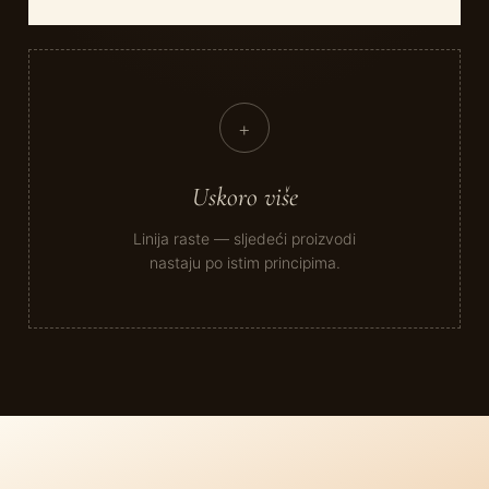
+
Uskoro više
Linija raste — sljedeći proizvodi
nastaju po istim principima.