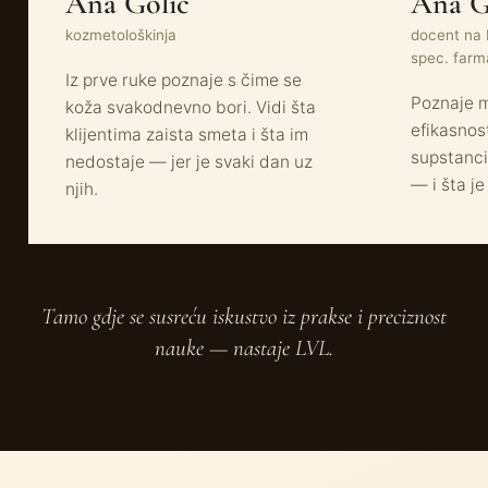
Ana Golić
Ana Go
kozmetološkinja
docent na 
spec. farm
Iz prve ruke poznaje s čime se
Poznaje m
koža svakodnevno bori. Vidi šta
efikasnos
klijentima zaista smeta i šta im
supstanci
nedostaje — jer je svaki dan uz
— i šta je
njih.
Tamo gdje se susreću iskustvo iz prakse i preciznost
nauke — nastaje LVL.