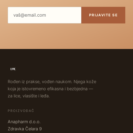
PRIJAVITE SE
Rođen iz prakse, vođen naukom. Njega kože
koja je istovremeno efikasna i bezbjedna —
za lice, vlasište i leđa.
PROIZVOĐAČ
Anapharm d.o.o.
Zdravka Čelara 9