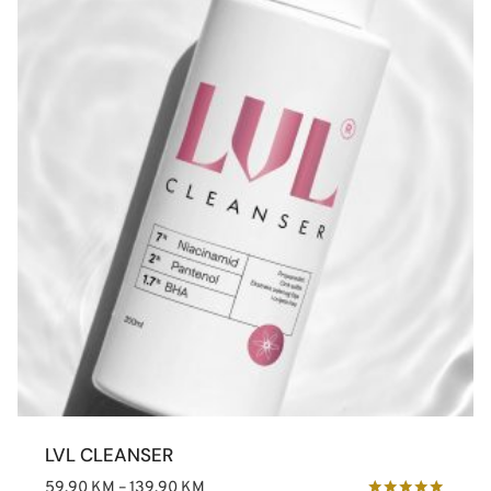
LVL CLEANSER
Price
59,90
KM
–
139,90
KM