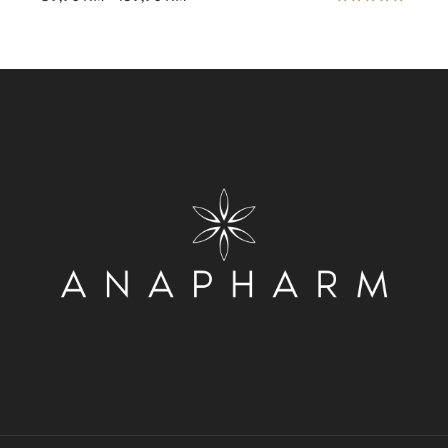
range:
Ocjena
5.00
59,90 KM
od 5
through
139,90 KM