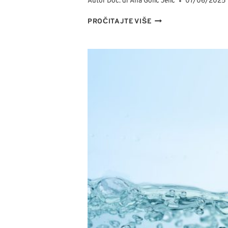
Autor
Doc. dr Ana Golić Jelić
07/06/2025
G
A
O
PROČITAJTE VIŠE
U
S
5
N
K
O
O
V
R
N
A
A
K
D
A
N
E
V
N
A
R
U
T
I
N
A
N