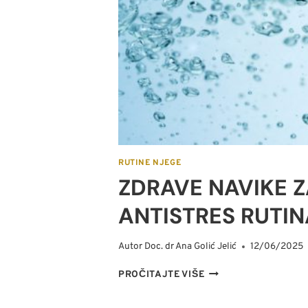
J
E
G
E
K
O
Ž
E
Z
A
P
RUTINE NJEGE
O
ZDRAVE NAVIKE ZA
Č
E
ANTISTRES RUTIN
T
N
I
Autor
Doc. dr Ana Golić Jelić
12/06/2025
K
E
Z
PROČITAJTE VIŠE
D
R