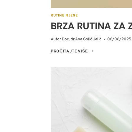
RUTINE NJEGE
BRZA RUTINA ZA 
Autor
Doc. dr Ana Golić Jelić
06/06/2025
B
PROČITAJTE VIŠE
R
Z
A
R
U
T
I
N
A
Z
A
Z
A