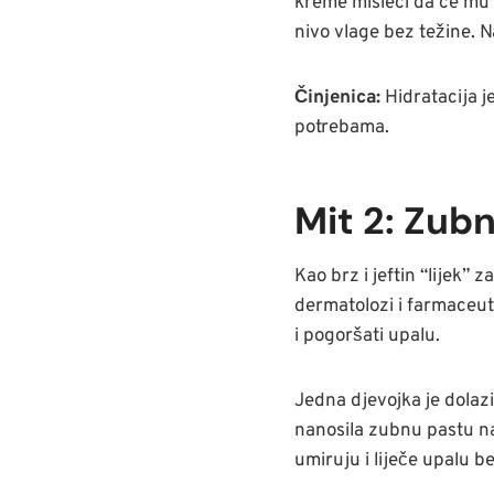
kreme misleći da će mu 
nivo vlage bez težine. 
Činjenica:
Hidratacija j
potrebama.
Mit 2: Zubn
Kao brz i jeftin “lijek”
dermatolozi i farmaceuti
i pogoršati upalu.
Jedna djevojka je dolazi
nanosila zubnu pastu na 
umiruju i liječe upalu be