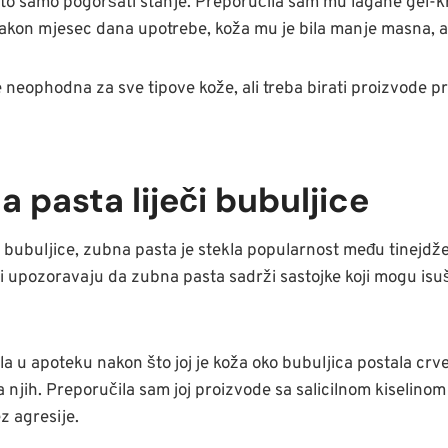
to samo pogoršati stanje. Preporučila sam mu lagane gel-k
Nakon mjesec dana upotrebe, koža mu je bila manje masna, a
e neophodna za sve tipove kože, ali treba birati proizvode p
a pasta liječi bubuljice
 za bubuljice, zubna pasta je stekla popularnost među tinejdž
 upozoravaju da zubna pasta sadrži sastojke koji mogu isušiti
la u apoteku nakon što joj je koža oko bubuljica postala crve
njih. Preporučila sam joj proizvode sa salicilnom kiselinom 
z agresije.