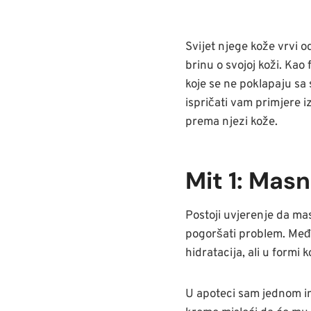
Svijet njege kože vrvi o
brinu o svojoj koži. Kao
koje se ne poklapaju sa 
ispričati vam primjere 
prema njezi kože.
Mit 1: Mas
Postoji uvjerenje da m
pogoršati problem. Međut
hidratacija, ali u formi 
U apoteci sam jednom i