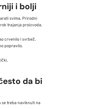
iji i bolji
arati svima. Prirodni
 rok trajanja proizvoda.
o crvenilo i svrbež.
o popravilo.
ički.
često da bi
 se treba naviknuti na