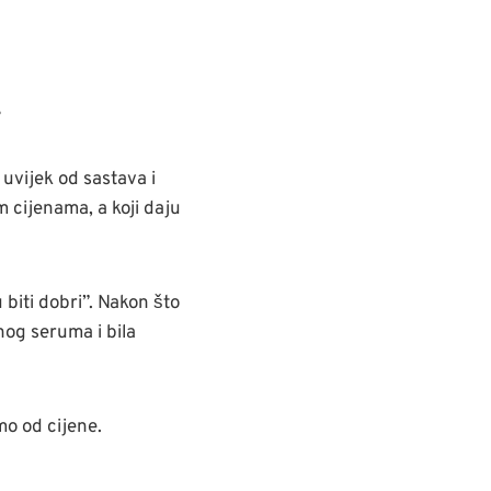
i
uvijek od sastava i
 cijenama, a koji daju
 biti dobri”. Nakon što
nog seruma i bila
mo od cijene.