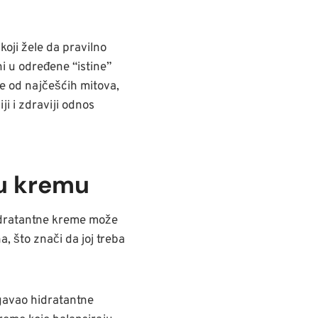
koji žele da pravilno
i u određene “istine”
ke od najčešćih mitova,
i i zdraviji odnos
nu kremu
hidratantne kreme može
, što znači da joj treba
gavao hidratantne