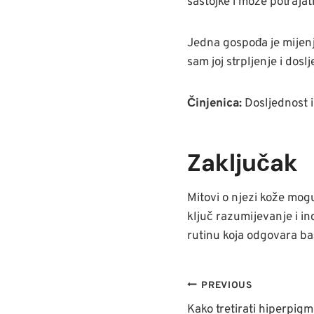
sastojke i može potrajat
Jedna gospođa je mijenja
sam joj strpljenje i do
Činjenica:
Dosljednost i
Zaključak
Mitovi o njezi kože mogu
ključ razumijevanje i in
rutinu koja odgovara baš 
NAVIGACI
PREVIOUS
Kako tretirati hiperpig