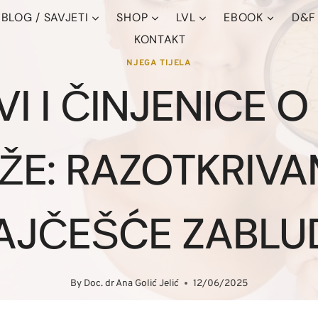
BLOG / SAVJETI
SHOP
LVL
EBOOK
D&F
KONTAKT
NJEGA TIJELA
I I ČINJENICE O
ŽE: RAZOTKRIV
AJČEŠĆE ZABLU
By
Doc. dr Ana Golić Jelić
12/06/2025