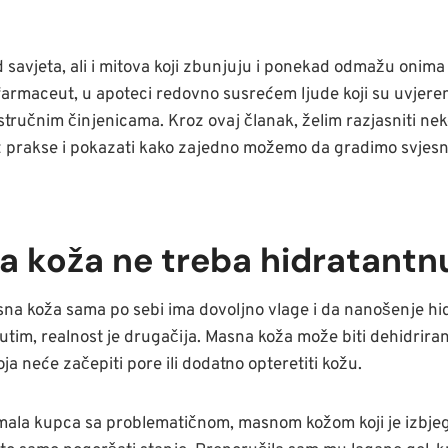
d savjeta, ali i mitova koji zbunjuju i ponekad odmažu onima 
 farmaceut, u apoteci redovno susrećem ljude koji su uvjeren
stručnim činjenicama. Kroz ovaj članak, želim razjasniti ne
iz prakse i pokazati kako zajedno možemo da gradimo svjesnij
na koža ne treba hidratant
asna koža sama po sebi ima dovoljno vlage i da nanošenje 
im, realnost je drugačija. Masna koža može biti dehidrirana
koja neće začepiti pore ili dodatno opteretiti kožu.
mala kupca sa problematičnom, masnom kožom koji je izbje