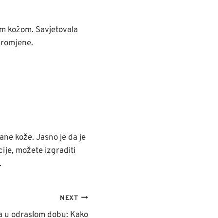
nom kožom. Savjetovala
promjene.
ane kože. Jasno je da je
ije, možete izgraditi
.
NEXT
a u odraslom dobu: Kako