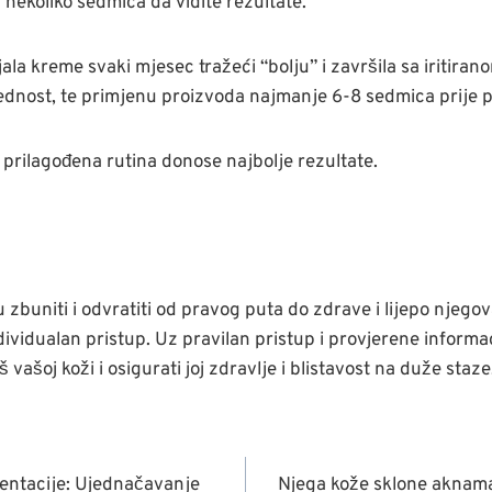
i nekoliko sedmica da vidite rezultate.
la kreme svaki mjesec tražeći “bolju” i završila sa iritira
sljednost, te primjenu proizvoda najmanje 6-8 sedmica prije 
 prilagođena rutina donose najbolje rezultate.
 zbuniti i odvratiti od pravog puta do zdrave i lijepo njegov
dividualan pristup. Uz pravilan pristup i provjerene informac
vašoj koži i osigurati joj zdravlje i blistavost na duže staze
JA
mentacije: Ujednačavanje
Njega kože sklone aknam