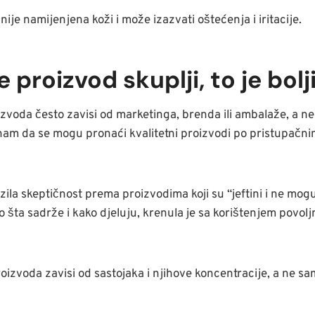
ije namijenjena koži i može izazvati oštećenja i iritacije.
e proizvod skuplji, to je bolj
zvoda često zavisi od marketinga, brenda ili ambalaže, a ne 
znam da se mogu pronaći kvalitetni proizvodi po pristupačnim
azila skeptičnost prema proizvodima koji su “jeftini i ne mogu
no šta sadrže i kako djeluju, krenula je sa korištenjem povolj
oizvoda zavisi od sastojaka i njihove koncentracije, a ne sa