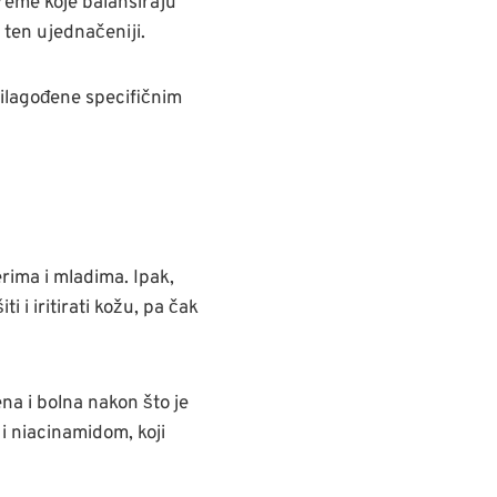
reme koje balansiraju
 ten ujednačeniji.
rilagođene specifičnim
erima i mladima. Ipak,
 i iritirati kožu, pa čak
na i bolna nakon što je
i niacinamidom, koji