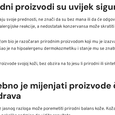
dni proizvodi su uvijek sigurn
maju svoje prednosti, ne znači da su bez mana ili da će odgov
alergijske reakcije, a nedostatak konzervansa može skratiti
žom bio je razočaran prirodnim proizvodom koji mu je izazva
šao je na hipoalergenu dermokozmetiku i stanje mu se znatn
oizvode svojoj koži, bez obzira na to jesu li prirodni ili sintet
ebno je mijenjati proizvode 
drava
jasnog razloga može poremetiti prirodni balans kože. Koža