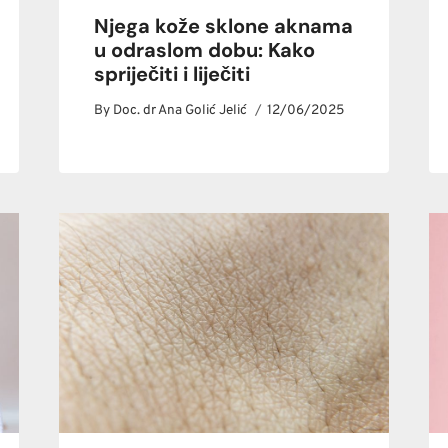
Njega kože sklone aknama
u odraslom dobu: Kako
spriječiti i liječiti
By
Doc. dr Ana Golić Jelić
12/06/2025