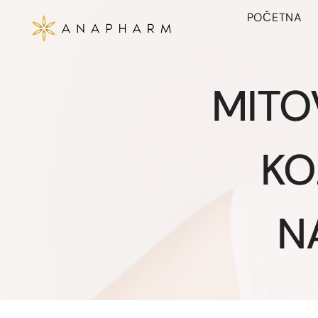
Skip
POČETNA
to
content
MITOV
KO
N