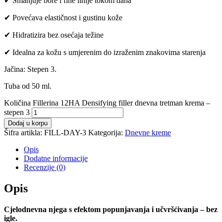
✔ Smanjuje bore i fine linije tokom dana
✔ Povećava elastičnost i gustinu kože
✔ Hidratizira bez osećaja težine
✔ Idealna za kožu s umjerenim do izraženim znakovima starenja
Jačina: Stepen 3.
Tuba od 50 ml.
Količina Fillerina 12HA Densifying filler dnevna tretman krema –
stepen 3
Dodaj u korpu
Šifra artikla:
FILL-DAY-3
Kategorija:
Dnevne kreme
Opis
Dodatne informacije
Recenzije (0)
Opis
Cjelodnevna njega s efektom popunjavanja i učvršćivanja – bez
igle.