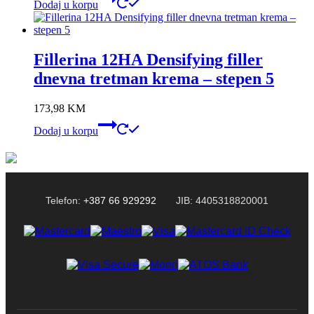
Dodaj u korpu
Fillerina 12HA Densifying filler
dnevna tretman krema – stepen 5
173,98
KM
Dodaj u korpu
Telefon:
+387 66 929292
JIB: 4405318820001