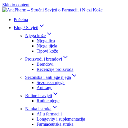
Skip to content
Početna
Blog / Savjeti
Njega kože
Njega lica
Njega tijela
Tipovi kože
Proizvodi i brendovi
Brendovi
Recenzije proizvoda
Sezonska i anti-age njega
Sezonska njega
Anti-age
Rutine i savjeti
Rutine njege
Nauka i struka
AI u farmaciji
Longevity i suplementacija
Farmaceutska struka