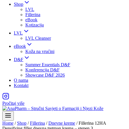
Shop
LVL
Fillerina
eBook
Kotizacija
LVL
LVL Cleanser
eBook
Koža na vrućini
D&F
Summer Essentials D&F
Konferencija D&F
Showcase D&F 2026
O nama
Kontakt
Pročitaj više
Home
/
Shop
/
Fillerina
/
Dnevne kreme
/
Fillerina 12HA
Densifying filler dnevna tretman krema – stepen 3