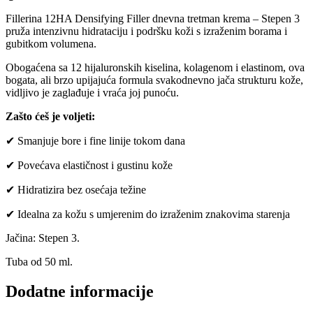
Fillerina 12HA Densifying Filler dnevna tretman krema – Stepen 3
pruža intenzivnu hidrataciju i podršku koži s izraženim borama i
gubitkom volumena.
Obogaćena sa 12 hijaluronskih kiselina, kolagenom i elastinom, ova
bogata, ali brzo upijajuća formula svakodnevno jača strukturu kože,
vidljivo je zaglađuje i vraća joj punoću.
Zašto ćeš je voljeti:
✔ Smanjuje bore i fine linije tokom dana
✔ Povećava elastičnost i gustinu kože
✔ Hidratizira bez osećaja težine
✔ Idealna za kožu s umjerenim do izraženim znakovima starenja
Jačina: Stepen 3.
Tuba od 50 ml.
Dodatne informacije