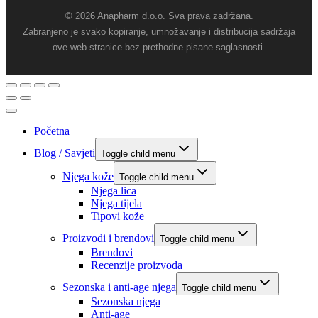
© 2026 Anapharm d.o.o. Sva prava zadržana.
Zabranjeno je svako kopiranje, umnožavanje i distribucija sadržaja
ove web stranice bez prethodne pisane saglasnosti.
Početna
Blog / Savjeti
Toggle child menu
Njega kože
Toggle child menu
Njega lica
Njega tijela
Tipovi kože
Proizvodi i brendovi
Toggle child menu
Brendovi
Recenzije proizvoda
Sezonska i anti-age njega
Toggle child menu
Sezonska njega
Anti-age