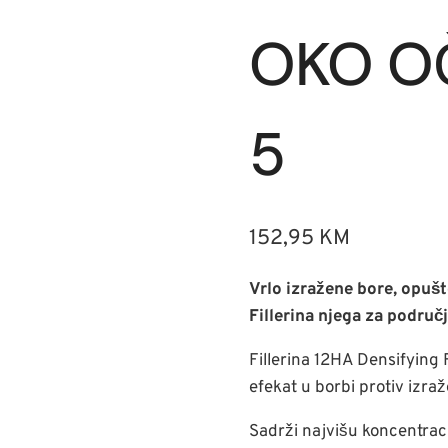
OKO OČ
5
152,95
KM
Vrlo izražene bore, opušt
Fillerina njega za područj
Fillerina 12HA Densifying 
efekat u borbi protiv izra
Sadrži najvišu koncentracij