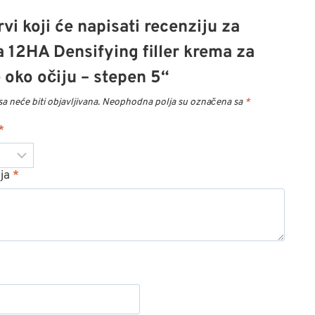
vi koji će napisati recenziju za
na 12HA Densifying filler krema za
 oko očiju – stepen 5“
a neće biti objavljivana.
Neophodna polja su označena sa
*
*
ija
*