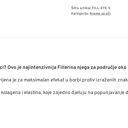
12HA
Šifra artikla:
FILL-EYE-5
Densifying
Kategorija:
Kreme za oči
filler
krema
za
područje
oko
očiju
–
i? Ovo je najintenzivnija Fillerina njega za područje oko 
stepen
vijena je za maksimalan efekat u borbi protiv izraženih znak
5
a, kolagena i elastina, koje zajedno djeluju na popunjavanj