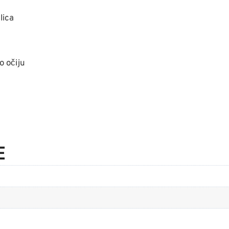
lica
o očiju
E