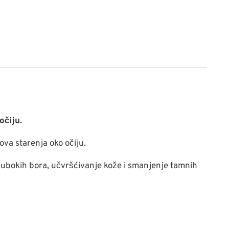
očiju.
ova starenja oko očiju.
e dubokih bora, učvršćivanje kože i smanjenje tamnih