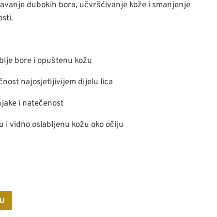
avanje dubokih bora, učvršćivanje kože i smanjenje
sti.
blje bore i opuštenu kožu
nost najosjetljivijem dijelu lica
ake i natečenost
 i vidno oslabljenu kožu oko očiju
PU