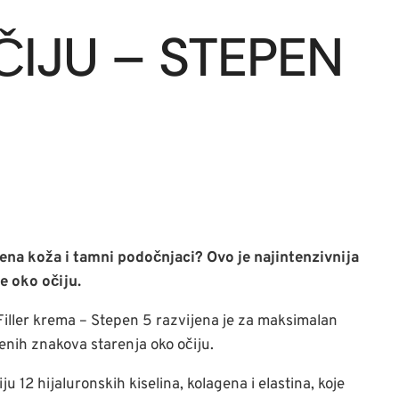
IJU – STEPEN
ena koža i tamni podočnjaci? Ovo je najintenzivnija
e oko očiju.
Filler krema – Stepen 5 razvijena je za maksimalan
ženih znakova starenja oko očiju.
u 12 hijaluronskih kiselina, kolagena i elastina, koje