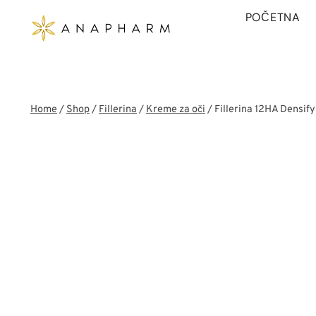
Skip
POČETNA
to
content
Home
/
Shop
/
Fillerina
/
Kreme za oči
/
Fillerina 12HA Densify