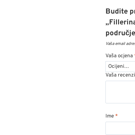
Budite pr
„Filleri
područje
Vaša email adres
Vaša ocjena
Vaša recenz
Ime
*