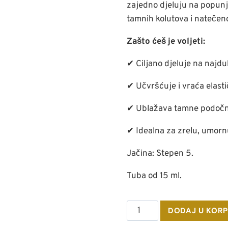
zajedno djeluju na popunj
tamnih kolutova i natečeno
Zašto ćeš je voljeti:
✔ Ciljano djeluje na najdu
✔ Učvršćuje i vraća elastič
✔ Ublažava tamne podočnj
✔ Idealna za zrelu, umornu
Jačina: Stepen 5.
Tuba od 15 ml.
Količina
DODAJ U KOR
Fillerina