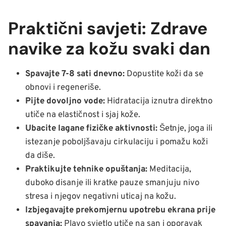
Praktični savjeti: Zdrave
navike za kožu svaki dan
Spavajte 7-8 sati dnevno:
Dopustite koži da se
obnovi i regeneriše.
Pijte dovoljno vode:
Hidratacija iznutra direktno
utiče na elastičnost i sjaj kože.
Ubacite lagane fizičke aktivnosti:
Šetnje, joga ili
istezanje poboljšavaju cirkulaciju i pomažu koži
da diše.
Praktikujte tehnike opuštanja:
Meditacija,
duboko disanje ili kratke pauze smanjuju nivo
stresa i njegov negativni uticaj na kožu.
Izbjegavajte prekomjernu upotrebu ekrana prije
spavanja:
Plavo svjetlo utiče na san i oporavak