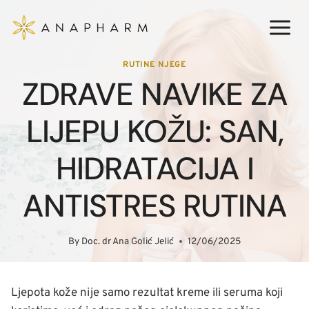
Skip
to
content
RUTINE NJEGE
ZDRAVE NAVIKE ZA
LIJEPU KOŽU: SAN,
HIDRATACIJA I
ANTISTRES RUTINA
By
Doc. dr Ana Golić Jelić
12/06/2025
Ljepota kože nije samo rezultat kreme ili seruma koji