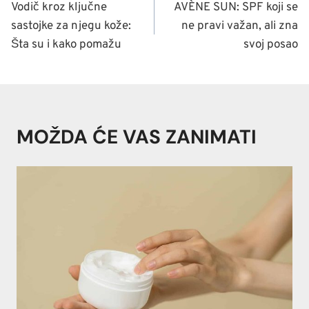
ČLANAKA
Vodič kroz ključne
AVÈNE SUN: SPF koji se
sastojke za njegu kože:
ne pravi važan, ali zna
Šta su i kako pomažu
svoj posao
MOŽDA ĆE VAS ZANIMATI