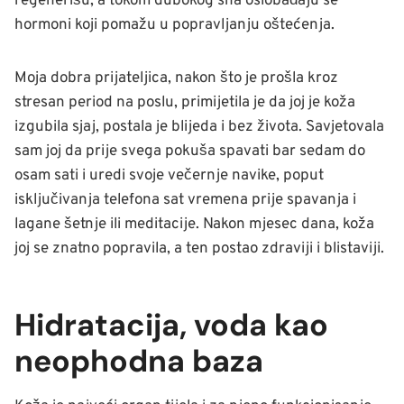
regenerišu, a tokom dubokog sna oslobađaju se
hormoni koji pomažu u popravljanju oštećenja.
Moja dobra prijateljica, nakon što je prošla kroz
stresan period na poslu, primijetila je da joj je koža
izgubila sjaj, postala je blijeda i bez života. Savjetovala
sam joj da prije svega pokuša spavati bar sedam do
osam sati i uredi svoje večernje navike, poput
isključivanja telefona sat vremena prije spavanja i
lagane šetnje ili meditacije. Nakon mjesec dana, koža
joj se znatno popravila, a ten postao zdraviji i blistaviji.
Hidratacija, voda kao
neophodna baza