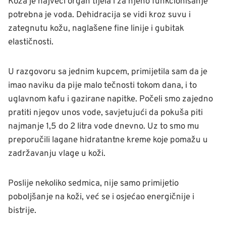
Koža je najveći organ tijela i za njeno funkcionisanje
potrebna je voda. Dehidracija se vidi kroz suvu i
zategnutu kožu, naglašene fine linije i gubitak
elastičnosti.
U razgovoru sa jednim kupcem, primijetila sam da je
imao naviku da pije malo tečnosti tokom dana, i to
uglavnom kafu i gazirane napitke. Počeli smo zajedno
pratiti njegov unos vode, savjetujući da pokuša piti
najmanje 1,5 do 2 litra vode dnevno. Uz to smo mu
preporučili lagane hidratantne kreme koje pomažu u
zadržavanju vlage u koži.
Poslije nekoliko sedmica, nije samo primijetio
poboljšanje na koži, već se i osjećao energičnije i
bistrije.