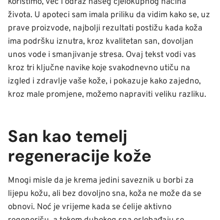
koristimo, već i odraz našeg cjelokupnog načina
života. U apoteci sam imala priliku da vidim kako se, uz
prave proizvode, najbolji rezultati postižu kada koža
ima podršku iznutra, kroz kvalitetan san, dovoljan
unos vode i smanjivanje stresa. Ovaj tekst vodi vas
kroz tri ključne navike koje svakodnevno utiču na
izgled i zdravlje vaše kože, i pokazuje kako zajedno,
kroz male promjene, možemo napraviti veliku razliku.
San kao temelj
regeneracije kože
Mnogi misle da je krema jedini saveznik u borbi za
lijepu kožu, ali bez dovoljno sna, koža ne može da se
obnovi. Noć je vrijeme kada se ćelije aktivno