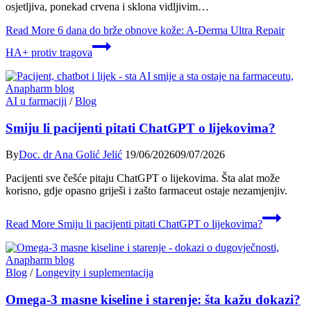
osjetljiva, ponekad crvena i sklona vidljivim…
Read More
6 dana do brže obnove kože: A-Derma Ultra Repair
HA+ protiv tragova
AI u farmaciji
/
Blog
Smiju li pacijenti pitati ChatGPT o lijekovima?
By
Doc. dr Ana Golić Jelić
19/06/2026
09/07/2026
Pacijenti sve češće pitaju ChatGPT o lijekovima. Šta alat može
korisno, gdje opasno griješi i zašto farmaceut ostaje nezamjenjiv.
Read More
Smiju li pacijenti pitati ChatGPT o lijekovima?
Blog
/
Longevity i suplementacija
Omega-3 masne kiseline i starenje: šta kažu dokazi?