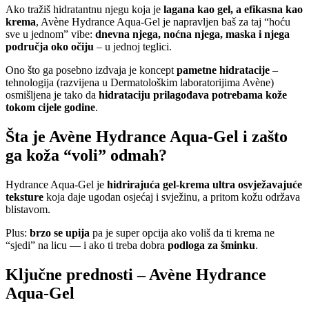
Ako tražiš hidratantnu njegu koja je
lagana kao gel, a efikasna kao
krema
, Avène Hydrance Aqua-Gel je napravljen baš za taj “hoću
sve u jednom” vibe:
dnevna njega, noćna njega, maska i njega
područja oko očiju
– u jednoj teglici.
Ono što ga posebno izdvaja je koncept
pametne hidratacije
–
tehnologija (razvijena u Dermatološkim laboratorijima Avène)
osmišljena je tako da
hidrataciju prilagođava potrebama kože
tokom cijele godine
.
Šta je Avène Hydrance Aqua-Gel i zašto
ga koža “voli” odmah?
Hydrance Aqua-Gel je
hidrirajuća gel-krema ultra osvježavajuće
teksture
koja daje ugodan osjećaj i svježinu, a pritom kožu održava
blistavom.
Plus:
brzo se upija
pa je super opcija ako voliš da ti krema ne
“sjedi” na licu — i ako ti treba dobra
podloga za šminku
.
Ključne prednosti – Avène Hydrance
Aqua-Gel