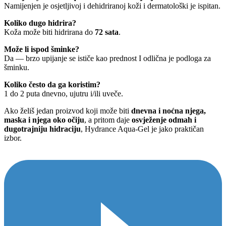
Namijenjen je osjetljivoj i dehidriranoj koži i dermatološki je ispitan.
Koliko dugo hidrira?
Koža može biti hidrirana do
72 sata
.
Može li ispod šminke?
Da — brzo upijanje se ističe kao prednost I odlična je podloga za
šminku.
Koliko često da ga koristim?
1 do 2 puta dnevno, ujutru i/ili uveče.
Ako želiš jedan proizvod koji može biti
dnevna i noćna njega,
maska i njega oko očiju
, a pritom daje
osvježenje odmah i
dugotrajniju hidraciju
, Hydrance Aqua-Gel je jako praktičan
izbor.