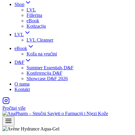
Shop
LVL
Fillerina
eBook
Kotizacija
LVL
LVL Cleanser
eBook
Koža na vrućini
D&F
Summer Essentials D&F
Konferencija D&F
Showcase D&F 2026
O nama
Kontakt
Pročitaj više