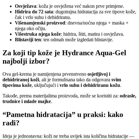
Osvježava
: koža je osvježena već nakon prve primjene.
Hidrira do 72 sata
: dugotrajna hidratacija za sve tipove kože,
čak i vrlo suhu i dehidriranu.
Višenamjenski proizvod
: dnevna/noćna njega + maska +
njega oko očiju.
Višestruka njega kože
: hidrira, štiti, matira i osvježava.
Blistaviji ten
: ten odmah može izgledati blistavije.
Za koji tip kože je Hydrance Aqua-Gel
najbolji izbor?
Ova gel-krema je namijenjena prvenstveno
osjetljivoj i
dehidriranoj koži
, ali je formulisana tako da odgovara
svim
tipovima kože
, uključujući i
vrlo suhu i dehidriranu kožu
.
Takođe, prema materijalima proizvoda, može se koristiti za:
odrasle,
trudnice i mlade majke
.
“
Pametna hidratacija” u praksi: kako
radi?
Ideja je jednostavna: koži ne treba uvijek ista količina hidratacije —