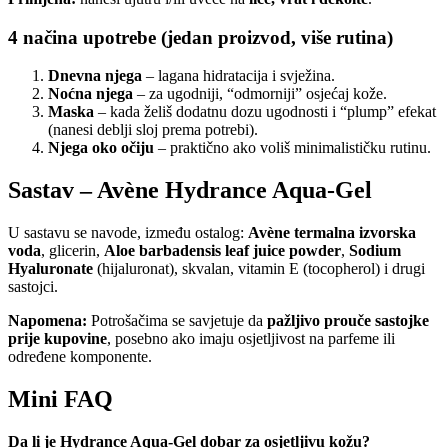
4 načina upotrebe (jedan proizvod, više rutina)
Dnevna njega
– lagana hidratacija i svježina.
Noćna njega
– za ugodniji, “odmorniji” osjećaj kože.
Maska
– kada želiš dodatnu dozu ugodnosti i “plump” efekat
(nanesi deblji sloj prema potrebi).
Njega oko očiju
– praktično ako voliš minimalističku rutinu.
Sastav – Avène Hydrance Aqua-Gel
U sastavu se navode, između ostalog:
Avène termalna izvorska
voda
, glicerin,
Aloe barbadensis leaf juice powder
,
Sodium
Hyaluronate
(hijaluronat), skvalan, vitamin E (tocopherol) i drugi
sastojci.
Napomena:
Potrošačima se savjetuje da
pažljivo prouče sastojke
prije kupovine
, posebno ako imaju osjetljivost na parfeme ili
određene komponente.
Mini FAQ
Da li je Hydrance Aqua-Gel dobar za osjetljivu kožu?