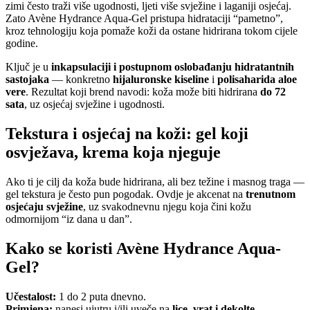
zimi često traži više ugodnosti, ljeti više svježine i laganiji osjećaj.
Zato Avène Hydrance Aqua-Gel pristupa hidrataciji “pametno”,
kroz tehnologiju koja pomaže koži da ostane hidrirana tokom cijele
godine.
Ključ je u
inkapsulaciji i postupnom oslobađanju hidratantnih
sastojaka
— konkretno
hijaluronske kiseline
i
polisaharida aloe
vere
. Rezultat koji brend navodi: koža može biti hidrirana
do 72
sata
, uz osjećaj svježine i ugodnosti.
Tekstura i osjećaj na koži: gel koji
osvježava, krema koja njeguje
Ako ti je cilj da koža bude hidrirana, ali bez težine i masnog traga —
gel tekstura je često pun pogodak. Ovdje je akcenat na
trenutnom
osjećaju svježine
, uz svakodnevnu njegu koja čini kožu
odmornijom “iz dana u dan”.
Kako se koristi Avène Hydrance Aqua-
Gel?
Učestalost:
1 do 2 puta dnevno.
Primjena:
nanesi ujutru i/ili uveče na
lice, vrat i dekolte
.