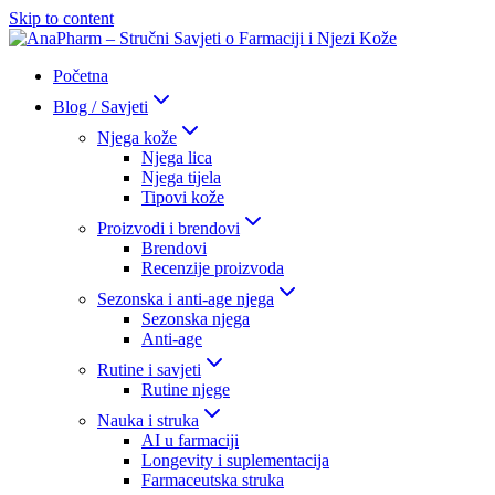
Skip to content
Početna
Blog / Savjeti
Njega kože
Njega lica
Njega tijela
Tipovi kože
Proizvodi i brendovi
Brendovi
Recenzije proizvoda
Sezonska i anti-age njega
Sezonska njega
Anti-age
Rutine i savjeti
Rutine njege
Nauka i struka
AI u farmaciji
Longevity i suplementacija
Farmaceutska struka