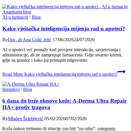
AI u farmaciji
/
Blog
Kako vještačka inteligencija mijenja rad u apoteci?
By
Doc. dr Ana Golić Jelić
17/06/2026
24/07/2026
AI u apoteci već pomaže kod provjere interakcija, savjetovanja i
administracije, ali ne zamjenjuje farmaceuta. Gdje stvarno koristi,
gdje su granice i kako joj pristupiti odgovorno.
Read More
Kako vještačka inteligencija mijenja rad u apoteci?
Brendovi
/
Blog
6 dana do brže obnove kože: A-Derma Ultra Repair
HA+ protiv tragova
By
Mladen Šelehijević
05/02/2026
07/02/2026
Koža nakon tretmana ili iritacije zna biti “na rubu”: zategnuta,