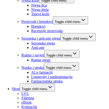
Njega kože
Toggle child menu
Njega lica
Njega tijela
Tipovi kože
Proizvodi i brendovi
Toggle child menu
Brendovi
Recenzije proizvoda
Sezonska i anti-age njega
Toggle child menu
Sezonska njega
Anti-age
Rutine i savjeti
Toggle child menu
Rutine njege
Nauka i struka
Toggle child menu
AI u farmaciji
Longevity i suplementacija
Farmaceutska struka
Shop
Toggle child menu
LVL
Fillerina
eBook
Kotizacija