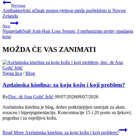
Previous
Antibakterijski učinak monocvjetnog meda porijeklom iz Novog
Zelanda
Next
Nuggela&Sulé Anti-Hair Loss Serum: 3 mehanizma protiv opadanja
kose
MOŽDA ĆE VAS ZANIMATI
Njega lica
/
Blog
Azelainska kiselina: za koju kožu i koji problem?
By
Doc. dr Ana Golić Jelić
09/07/2026
09/07/2026
Azelainska kiselina je blag, dobro potkrijepljen sastojak za akne,
rozaceu i hiperpigmentaciju. Koncentracije 15 i 20 posto su ljekovi;
pogodna i za osjetljivu kožu.
Read More
Azelainska kiselina: za koju kožu i koji problem?