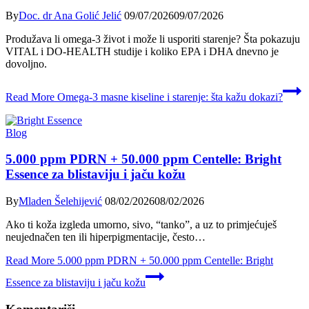
By
Doc. dr Ana Golić Jelić
09/07/2026
09/07/2026
Produžava li omega-3 život i može li usporiti starenje? Šta pokazuju
VITAL i DO-HEALTH studije i koliko EPA i DHA dnevno je
dovoljno.
Read More
Omega-3 masne kiseline i starenje: šta kažu dokazi?
Blog
5.000 ppm PDRN + 50.000 ppm Centelle: Bright
Essence za blistaviju i jaču kožu
By
Mladen Šelehijević
08/02/2026
08/02/2026
Ako ti koža izgleda umorno, sivo, “tanko”, a uz to primjećuješ
neujednačen ten ili hiperpigmentacije, često…
Read More
5.000 ppm PDRN + 50.000 ppm Centelle: Bright
Essence za blistaviju i jaču kožu