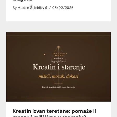
By
Mladen Šelehijević
05/02/2026
Kreatin izvan teretane: pomaže li