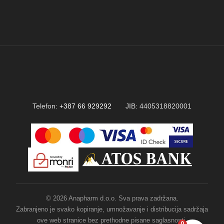
Telefon:
+387 66 929292
JIB: 4405318820001
© 2026 Anapharm d.o.o. Sva prava zadržana.
Zabranjeno je svako kopiranje, umnožavanje i distribucija sadržaja
ove web stranice bez prethodne pisane saglasnosti.