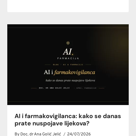
AI i farmakovigilanca: kako se danas
prate nuspojave lijekova?
By
Doc. dr Ana Golić Jelić
24/07/2026