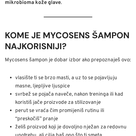
mikrobioma kože glave
.
KOME JE MYCOSENS ŠAMPON
NAJKORISNIJI?
Mycosens šampon je dobar izbor ako prepoznaješ ovo:
vlasište ti se brzo masti, a uz to se pojavljuju
masne, ljepljive ljuspice
svrbež se pojača naveče, nakon treninga ili kad
koristiš jače proizvode za stilizovanje
perut se vraća čim promijeniš rutinu ili
“preskočiš” pranje
želiš proizvod koji je dovoljno nježan za redovnu
upotrebu, ali cilja baš ono što ti smeta