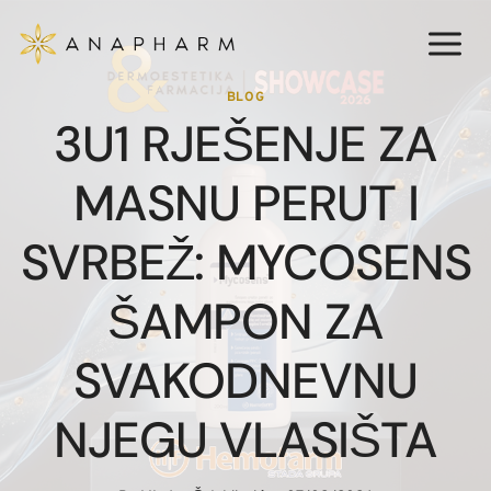
Skip
to
content
BLOG
3U1 RJEŠENJE ZA
MASNU PERUT I
SVRBEŽ: MYCOSENS
ŠAMPON ZA
SVAKODNEVNU
NJEGU VLASIŠTA