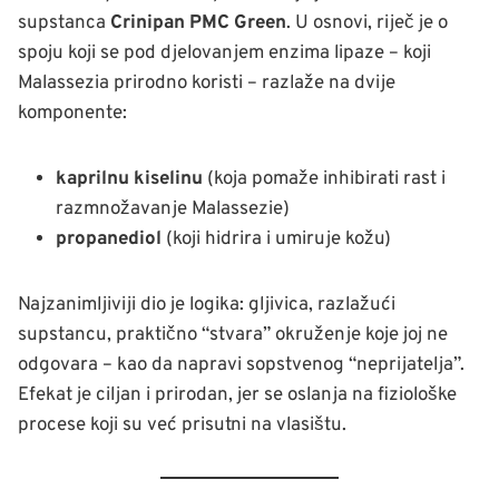
supstanca
Crinipan PMC Green
. U osnovi, riječ je o
spoju koji se pod djelovanjem enzima lipaze – koji
Malassezia prirodno koristi – razlaže na dvije
komponente:
kaprilnu kiselinu
(koja pomaže inhibirati rast i
razmnožavanje Malassezie)
propanediol
(koji hidrira i umiruje kožu)
Najzanimljiviji dio je logika: gljivica, razlažući
supstancu, praktično “stvara” okruženje koje joj ne
odgovara – kao da napravi sopstvenog “neprijatelja”.
Efekat je ciljan i prirodan, jer se oslanja na fiziološke
procese koji su već prisutni na vlasištu.