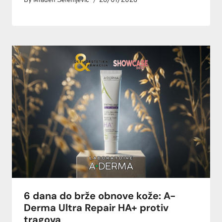
By
Mladen Šelehijević
26/01/2026
6 dana do brže obnove kože: A-
Derma Ultra Repair HA+ protiv
tragova