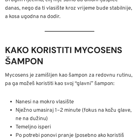
Drugim riječima, cilj nije samo da ukloni ljuspice
danas, nego da ti vlasište kroz vrijeme bude stabilnije,
a kosa ugodna na dodir.
KAKO KORISTITI MYCOSENS
ŠAMPON
Mycosens je zamišljen kao šampon za redovnu rutinu,
pa ga možeš koristiti kao svoj “glavni” šampon:
Nanesi na mokro vlasište
Nježno umasiraj 1–2 minute (fokus na kožu glave,
ne na dužinu)
Temeljno isperi
Po potrebi ponovi pranje (posebno ako koristiš