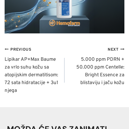
NAVIGACIJA
PREVIOUS
NEXT
ČLANAKA
Lipikar AP+Max Baume
5.000 ppm PDRN +
za vrlo suhu kožu sa
50.000 ppm Centelle:
atopijskim dermatitisom:
Bright Essence za
72 sata hidratacije + 3u1
blistaviju i jaču kožu
njega