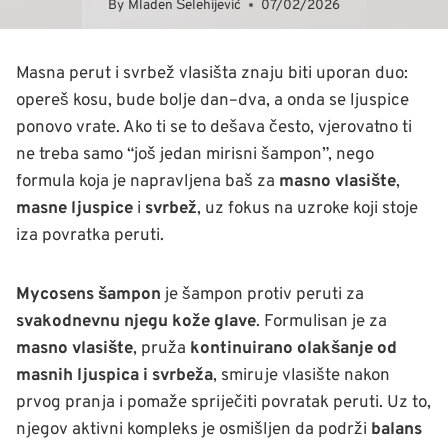
By
Mladen Šelehijević
07/02/2026
Masna perut i svrbež vlasišta znaju biti uporan duo:
opereš kosu, bude bolje dan–dva, a onda se ljuspice
ponovo vrate. Ako ti se to dešava često, vjerovatno ti
ne treba samo “još jedan mirisni šampon”, nego
formula koja je napravljena baš za
masno vlasište
,
masne ljuspice
i
svrbež
, uz fokus na uzroke koji stoje
iza povratka peruti.
Mycosens šampon
je šampon protiv peruti za
svakodnevnu njegu kože glave
. Formulisan je za
masno vlasište
, pruža
kontinuirano olakšanje od
masnih ljuspica i svrbeža
, smiruje vlasište nakon
prvog pranja i pomaže spriječiti povratak peruti. Uz to,
njegov aktivni kompleks je osmišljen da podrži
balans