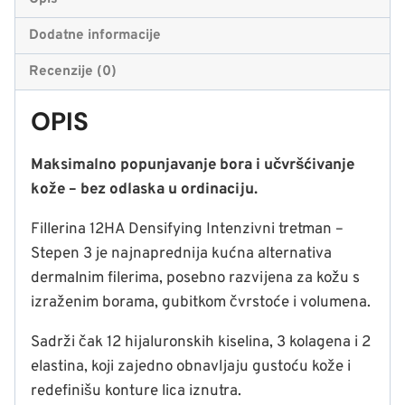
–
stepen
Dodatne informacije
3
Recenzije (0)
OPIS
Maksimalno popunjavanje bora i učvršćivanje
kože – bez odlaska u ordinaciju.
Fillerina 12HA Densifying Intenzivni tretman –
Stepen 3 je najnaprednija kućna alternativa
dermalnim filerima, posebno razvijena za kožu s
izraženim borama, gubitkom čvrstoće i volumena.
Sadrži čak 12 hijaluronskih kiselina, 3 kolagena i 2
elastina, koji zajedno obnavljaju gustoću kože i
redefinišu konture lica iznutra.