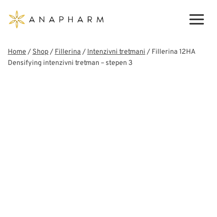
Skip
to
content
Home
/
Shop
/
Fillerina
/
Intenzivni tretmani
/
Fillerina 12HA
Densifying intenzivni tretman – stepen 3