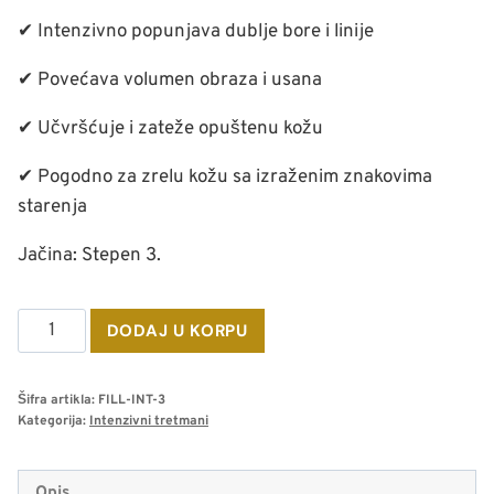
✔ Intenzivno popunjava dublje bore i linije
✔ Povećava volumen obraza i usana
✔ Učvršćuje i zateže opuštenu kožu
✔ Pogodno za zrelu kožu sa izraženim znakovima
starenja
Jačina: Stepen 3.
Količina
DODAJ U KORPU
Fillerina
12HA
Šifra artikla:
FILL-INT-3
Densifying
Kategorija:
Intenzivni tretmani
intenzivni
tretman
Opis