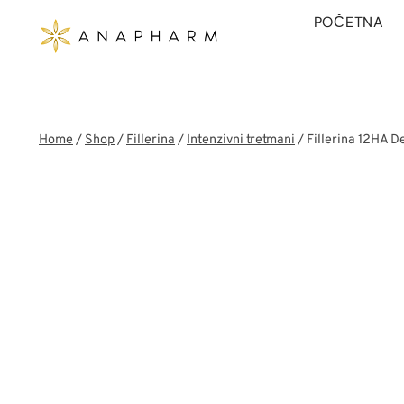
Skip
POČETNA
to
content
Home
/
Shop
/
Fillerina
/
Intenzivni tretmani
/
Fillerina 12HA D