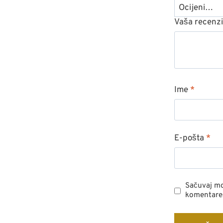
Vaša recenz
Ime
*
E-pošta
*
Sačuvaj mo
komentare