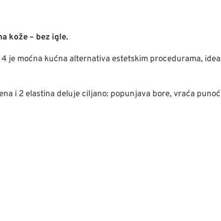
4
a kože – bez igle.
en 4 je moćna kućna alternativa estetskim procedurama, ide
ena i 2 elastina deluje ciljano: popunjava bore, vraća punoć