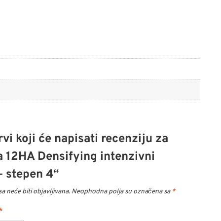
vi koji će napisati recenziju za
na 12HA Densifying intenzivni
– stepen 4“
a neće biti objavljivana.
Neophodna polja su označena sa
*
*