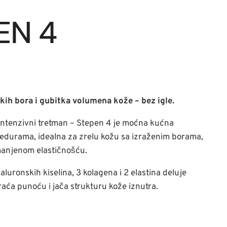
EN 4
ih bora i gubitka volumena kože – bez igle.
 Intenzivni tretman – Stepen 4 je moćna kućna
cedurama, idealna za zrelu kožu sa izraženim borama,
anjenom elastičnošću.
aluronskih kiselina, 3 kolagena i 2 elastina deluje
raća punoću i jača strukturu kože iznutra.