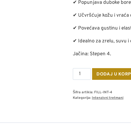
✔ Popunjava duboke bore i
✔ Učvršćuje kožu i vraća 
✔ Povećava gustinu i elas
✔ Idealno za zrelu, suvu 
Jačina: Stepen 4.
Količina
DODAJ U KOR
Fillerina
12HA
Šifra artikla:
FILL-INT-4
Densifying
Kategorija:
Intenzivni tretmani
intenzivni
tretman
–
stepen