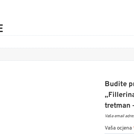
E
Budite pr
„Filleri
tretman 
Vaša email adres
Vaša ocjena