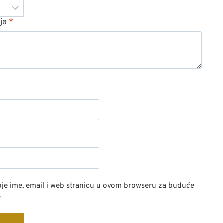
ija
*
je ime, email i web stranicu u ovom browseru za buduće
.