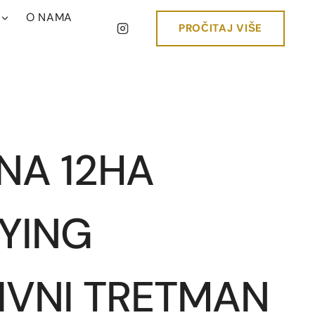
O NAMA
PROČITAJ VIŠE
INA 12HA
YING
IVNI TRETMAN