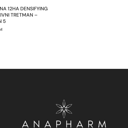
INA 12HA DENSIFYING
ZIVNI TRETMAN –
N 5
M