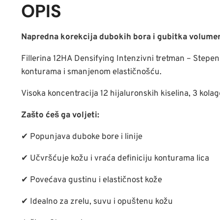
OPIS
Napredna korekcija dubokih bora i gubitka volumen
Fillerina 12HA Densifying Intenzivni tretman – Step
konturama i smanjenom elastičnošću.
Visoka koncentracija 12 hijaluronskih kiselina, 3 kolag
Zašto ćeš ga voljeti:
✔ Popunjava duboke bore i linije
✔ Učvršćuje kožu i vraća definiciju konturama lica
✔ Povećava gustinu i elastičnost kože
✔ Idealno za zrelu, suvu i opuštenu kožu