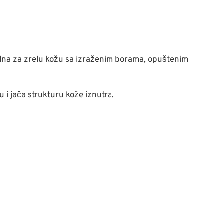
alna za zrelu kožu sa izraženim borama, opuštenim
u i jača strukturu kože iznutra.