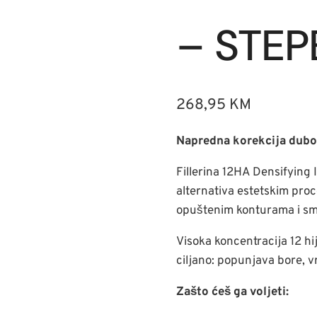
– STEP
268,95
KM
Napredna korekcija dubok
Fillerina 12HA Densifying
alternativa estetskim pro
opuštenim konturama i sm
Visoka koncentracija 12 hij
ciljano: popunjava bore, v
Zašto ćeš ga voljeti: