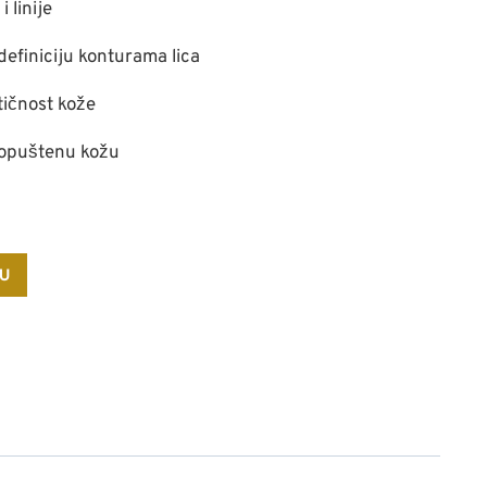
 linije
definiciju konturama lica
tičnost kože
i opuštenu kožu
PU