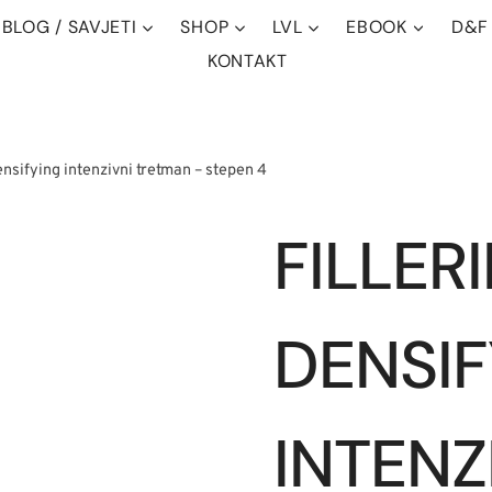
BLOG / SAVJETI
SHOP
LVL
EBOOK
D&F
KONTAKT
ensifying intenzivni tretman – stepen 4
FILLER
DENSIF
INTENZ