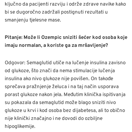
ključno da pacijenti razviju i održe zdrave navike kako
bi se dugoročno zadržali postignuti rezultati u
smanjenju tjelesne mase.
Pitanje: Može li Ozempic sniziti šećer kod osoba koje
imaju normalan, a koriste ga za mršavljenje?
Odgovor: Semaglutid utiče na lučenje insulina zavisno
od glukoze, što znači da nema stimulacije lučenja
insulina ako nivo glukoze nije povišen. On takođe
sprečava pražnjenje želuca i na taj način usporava
porast glukoze nakon jela. Međutim klinička ispitivanja
su pokazala da semaglutid može blago sniziti nivo
glukoze u krvi i kod osoba bez dijabetesa, ali to obično
nije klinički značajno i ne dovodi do ozbiljne
hipoglikemije.