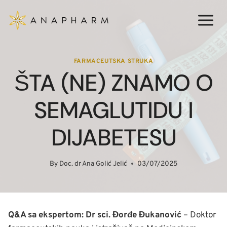
Skip
to
content
FARMACEUTSKA STRUKA
ŠTA (NE) ZNAMO O
SEMAGLUTIDU I
DIJABETESU
By
Doc. dr Ana Golić Jelić
03/07/2025
Q&A sa ekspertom: Dr sci. Đorđe Đukanović
– Doktor