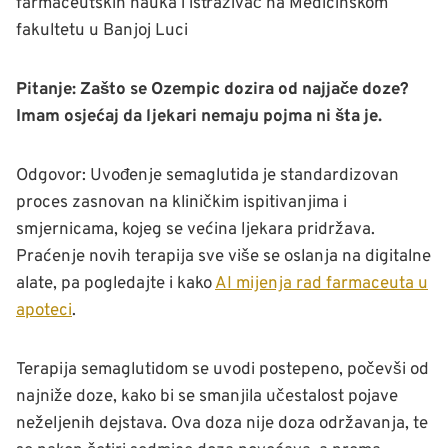
farmaceutskih nauka i istraživač na Medicinskom
fakultetu u Banjoj Luci
Pitanje: Zašto se Ozempic dozira od najjače doze?
Imam osjećaj da ljekari nemaju pojma ni šta je.
Odgovor: Uvođenje semaglutida je standardizovan
proces zasnovan na kliničkim ispitivanjima i
smjernicama, kojeg se većina ljekara pridržava.
Praćenje novih terapija sve više se oslanja na digitalne
alate, pa pogledajte i kako
AI mijenja rad farmaceuta u
apoteci
.
Terapija semaglutidom se uvodi postepeno, počevši od
najniže doze, kako bi se smanjila učestalost pojave
neželjenih dejstava. Ova doza nije doza održavanja, te