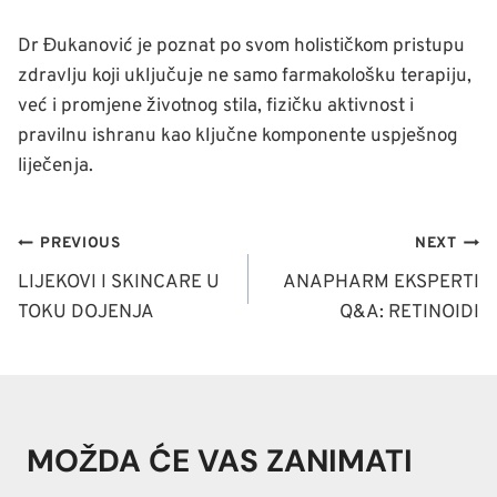
Dr Đukanović je poznat po svom holističkom pristupu
zdravlju koji uključuje ne samo farmakološku terapiju,
već i promjene životnog stila, fizičku aktivnost i
pravilnu ishranu kao ključne komponente uspješnog
liječenja.
NAVIGACIJA
PREVIOUS
NEXT
ČLANAKA
LIJEKOVI I SKINCARE U
ANAPHARM EKSPERTI
TOKU DOJENJA
Q&A: RETINOIDI
MOŽDA ĆE VAS ZANIMATI