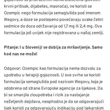
gojaznosti sa pridruženim komorbiditetima (povišen
krvni pritisak, dijabetes, masnoća), ne koristi se
Ozempic nego formulacija semaglutida pod imenom
Wegovy, a doze se postepeno povećavaju svake četiri
sedmice do doza održavanja od 1,7 mg ili 2,4 mg. Ova
formulacija još uvijek nije registrovana u našoj zemlji.
Pitanje: I u Sloveniji se dobija za mršavljenje. Samo
kod nas ne može!
Odgovor: Ozempic kao formulacija nema dozvolu za
upotrebu u terapiji gojaznosti. U ove svrhe se koristi
formulacija semaglutida pod nazivom Wegovy, koja je
odobrena od strane Evropske agencije za lijekove. Da
bi se smanjila zloupotreba i rizik za nastajanje
neželjenih dejstava, neophodno je da se odgovarajući
lijek koristi za odgovarajuću indikaciju pod ljekarskim