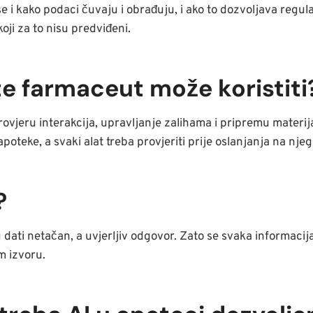
e i kako podaci čuvaju i obrađuju, i ako to dozvoljava regula
koji za to nisu predviđeni.
te farmaceut može koristiti
 provjeru interakcija, upravljanje zalihama i pripremu materij
poteke, a svaki alat treba provjeriti prije oslanjanja na njeg
?
dati netačan, a uvjerljiv odgovor. Zato se svaka informacija
 izvoru.