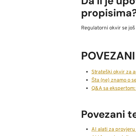
Da li je up
propisima
Regulatorni okvir se jo
POVEZANI
Strateški okvir za
Šta (ne) znamo o s
Q&A sa ekspertom: 
Povezani t
AI alati za provjeru