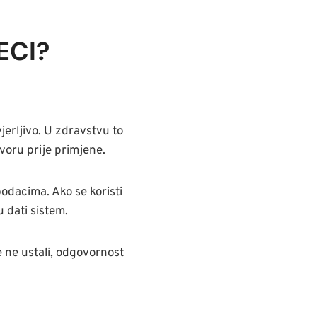
ECI?
erljivo. U zdravstvu to
zvoru prije primjene.
podacima. Ako se koristi
u dati sistem.
e ne ustali, odgovornost