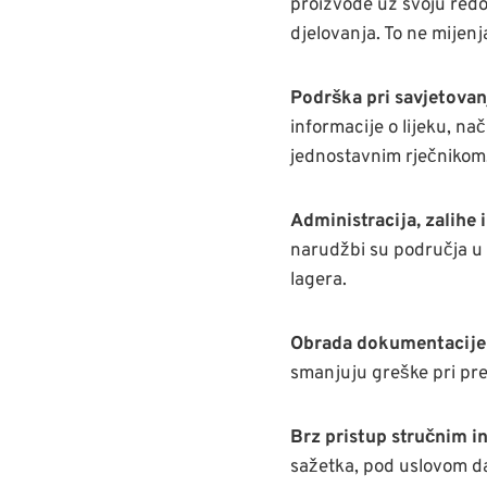
proizvode uz svoju redo
djelovanja. To ne mijen
Podrška pri savjetovan
informacije o lijeku, na
jednostavnim rječnikom. 
Administracija, zalihe 
narudžbi su područja u k
lagera.
Obrada dokumentacije 
smanjuju greške pri pr
Brz pristup stručnim i
sažetka, pod uslovom da 