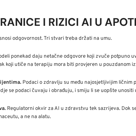
RANICE I RIZICI AI U APOT
i snosi odgovornost. Tri stvari treba držati na umu.
deli ponekad daju netačne odgovore koji zvuče potpuno uvj
tak koji utiče na terapiju mora biti provjeren u pouzdanom i
ijentima.
Podaci o zdravlju su među najosjetljivijim ličnim 
gdje se podaci čuvaju i obrađuju, i smiju li se uopšte unositi 
va.
Regulatorni okvir za AI u zdravstvu tek sazrijeva. Dok s
maceutu, a ne na alatu.