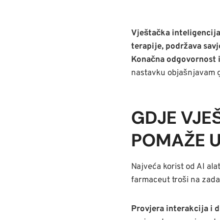
Vještačka inteligencij
terapije, podržava savj
Konačna odgovornost i o
nastavku objašnjavam gd
GDJE VJE
POMAŽE U
Najveća korist od AI ala
farmaceut troši na zada
Provjera interakcija i d