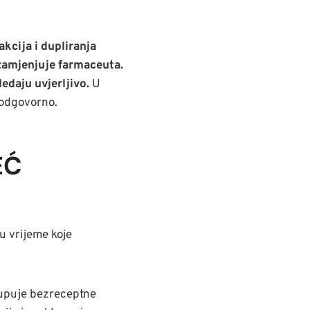
kcija i dupliranja
 zamjenjuje farmaceuta.
edaju uvjerljivo.
U
 odgovorno.
EĆ
u vrijeme koje
kupuje bezreceptne