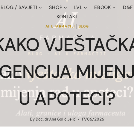
BLOG / SAVJETI
SHOP
LVL
EBOOK
D&F
KONTAKT
AI U FARMACIJI
|
BLOG
KAKO VJEŠTAČK
IGENCIJA MIJEN
U APOTECI?
By
Doc. dr Ana Golić Jelić
17/06/2026