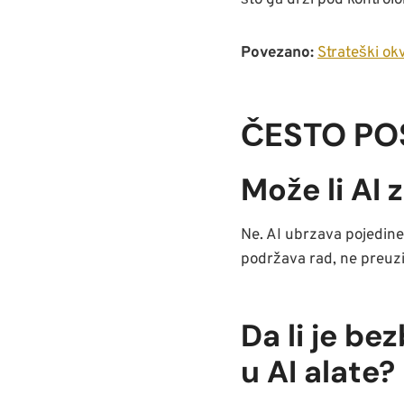
što ga drži pod kontrol
Povezano:
Strateški o
ČESTO PO
Može li AI
Ne. AI ubrzava pojedine
podržava rad, ne preuz
Da li je b
u AI alate?