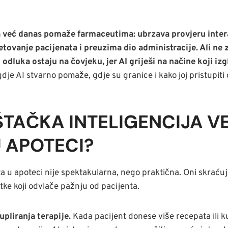
a već danas pomaže farmaceutima: ubrzava provjeru intera
etovanje pacijenata i preuzima dio administracije. Ali ne
dluka ostaju na čovjeku, jer AI griješi na načine koji izgl
je AI stvarno pomaže, gdje su granice i kako joj pristupiti
ŠTAČKA INTELIGENCIJA V
 APOTECI?
ta u apoteci nije spektakularna, nego praktična. Oni skraćuj
tke koji odvlače pažnju od pacijenta.
upliranja terapije.
Kada pacijent donese više recepata ili 