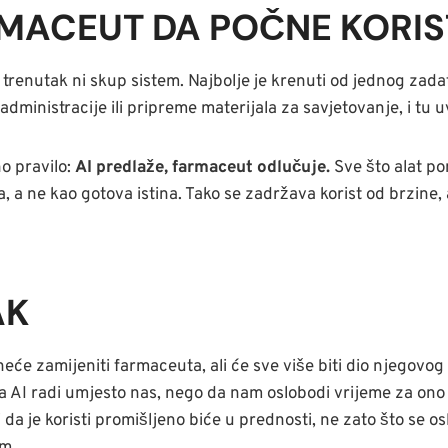
MACEUT DA POČNE KORIST
 trenutak ni skup sistem. Najbolje je krenuti od jednog zada
dministracije ili pripreme materijala za savjetovanje, i tu 
o pravilo:
AI predlaže, farmaceut odlučuje.
Sve što alat po
a, a ne kao gotova istina. Tako se zadržava korist od brzine, 
AK
neće zamijeniti farmaceuta, ali će sve više biti dio njegov
a AI radi umjesto nas, nego da nam oslobodi vrijeme za ono š
 da je koristi promišljeno biće u prednosti, ne zato što se os