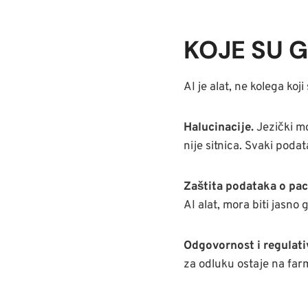
KOJE SU G
AI je alat, ne kolega koj
Halucinacije.
Jezički mo
nije sitnica. Svaki poda
Zaštita podataka o pac
AI alat, mora biti jasno 
Odgovornost i regulati
za odluku ostaje na far