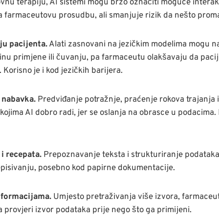
vnu terapiju, AI sistemi mogu brzo označiti moguće interakc
ja farmaceutovu prosudbu, ali smanjuje rizik da nešto prom
ju pacijenta.
Alati zasnovani na jezičkim modelima mogu na
činu primjene ili čuvanju, pa farmaceutu olakšavaju da pacij
Korisno je i kod jezičkih barijera.
i nabavka.
Predviđanje potražnje, praćenje rokova trajanja 
ojima AI dobro radi, jer se oslanja na obrasce u podacima. 
i recepata.
Prepoznavanje teksta i strukturiranje podataka
episivanju, posebno kod papirne dokumentacije.
nformacijama.
Umjesto pretraživanja više izvora, farmaceu
provjeri izvor podataka prije nego što ga primijeni.