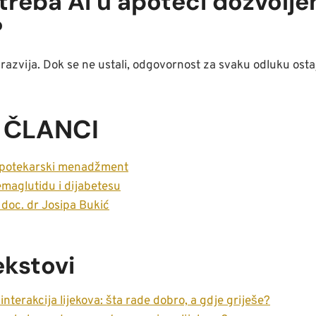
otreba AI u apoteci dozvolje
?
š razvija. Dok se ne ustali, odgovornost za svaku odluku ost
 ČLANCI
 apotekarski menadžment
emaglutidu i dijabetesu
doc. dr Josipa Bukić
ekstovi
 interakcija lijekova: šta rade dobro, a gdje griješe?