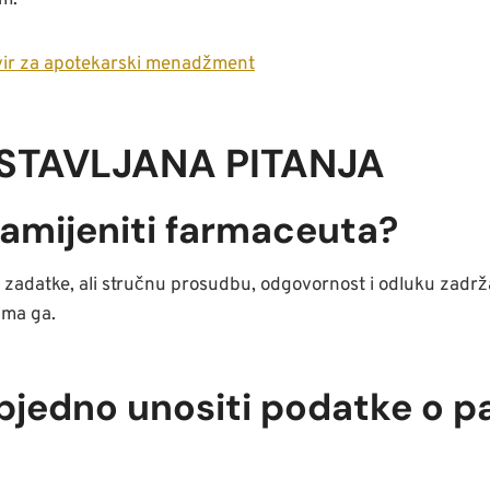
om.
kvir za apotekarski menadžment
STAVLJANA PITANJA
 zamijeniti farmaceuta?
 zadatke, ali stručnu prosudbu, odgovornost i odluku zadrž
ima ga.
ezbjedno unositi podatke o p