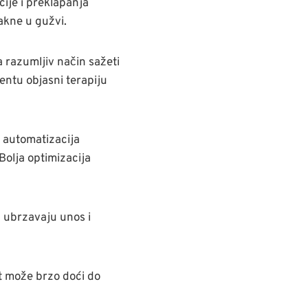
ije i preklapanja
akne u gužvi.
 razumljiv način sažeti
entu objasni terapiju
i automatizacija
Bolja optimizacija
 ubrzavaju unos i
t može brzo doći do