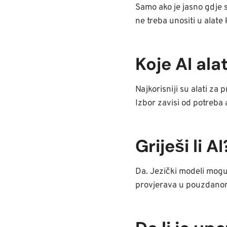
Samo ako je jasno gdje s
ne treba unositi u alate 
Koje AI ala
Najkorisniji su alati za
Izbor zavisi od potreba a
Griješi li AI
Da. Jezički modeli mogu 
provjerava u pouzdanom