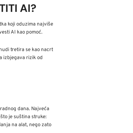
ITI AI?
tka koji oduzima najviše
uvesti AI kao pomoć.
nudi tretira se kao nacrt
a izbjegava rizik od
og radnog dana. Najveća
to je suština struke:
lanja na alat, nego zato